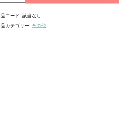
する
角
物
商品コード:
該当なし
入
れ
当店について
商品カテゴリー:
その他
個
お知らせ
ブログ
ご利用ガイド
お問い合わせ
ログイン
公式ホームページ