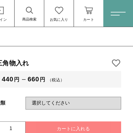
商品検索
イン
お気に入り
カート
ホーム
三角物入れ
すべての商品
鋳物
440
–
660
円
円
（税込）
（税込）
革製品
その他
種類
新着商品
セール
三
カートに入れる
ール