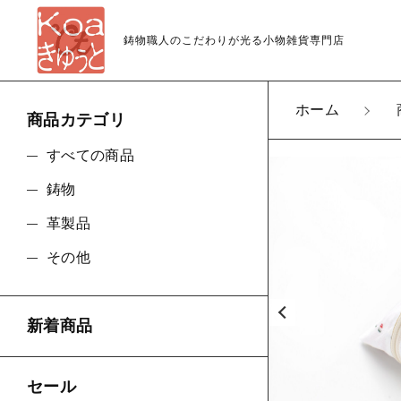
鋳物職人のこだわりが光る小物雑貨専門店
ホーム
商品カテゴリ
カートに商品を追
すべての商品
鋳物
三角
革製品
親カテゴリ
種類
その他
数量
新着商品
価格帯
セール
～