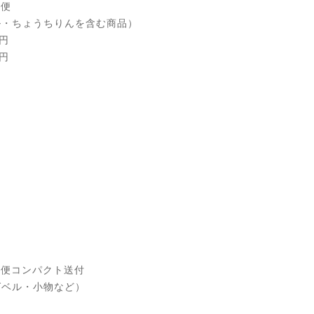
急便
ル・ちょうちりんを含む商品）
0円
0円
急便コンパクト送付
グベル・小物など）