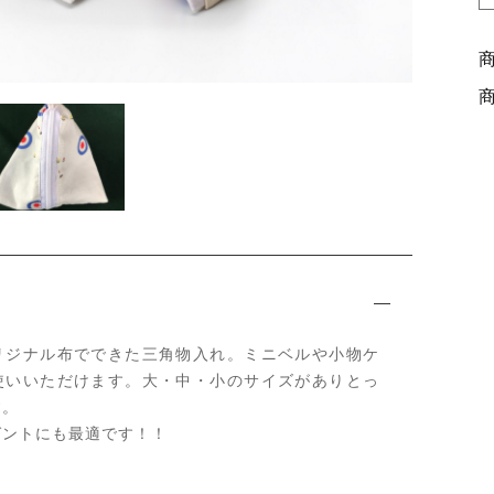
ッピングを続ける
カートを確認
リジナル布でできた三角物入れ。ミニベルや小物ケ
使いいただけます。大・中・小のサイズがありとっ
す。
ゼントにも最適です！！