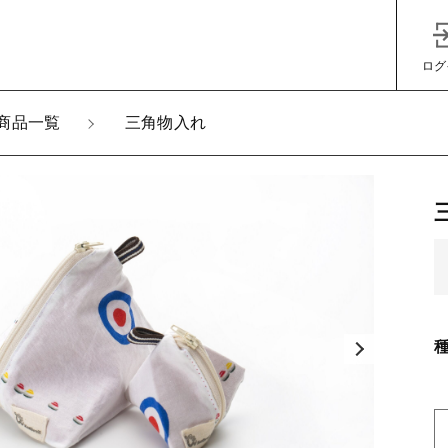
ログ
商品一覧
三角物入れ
加しました
物入れ
子カテゴリ
その他
在庫あり
セ